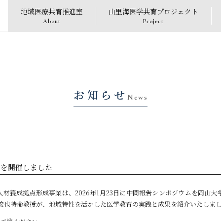
地域医療共育推進室
山里海医学共育プロジェクト
About
Project
お知らせ
News
ムを開催しました
材養成拠点形成事業は、2026年1月23日に中間報告シンポジウムを岡山
 俊也特命教授が、地域特性を活かした医学教育の実践と成果を紹介いたしま