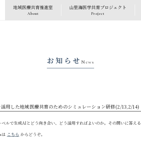
地域医療共育推進室
山里海医学共育プロジェクト
About
Project
お知らせ
News
活用した地域医療共育のためのシミュレーション研修(2/13,2/14)
レベルで生成AIとどう向き合い、どう活用すればよいのか。その問いに答え
みは
こちら
からどうぞ。